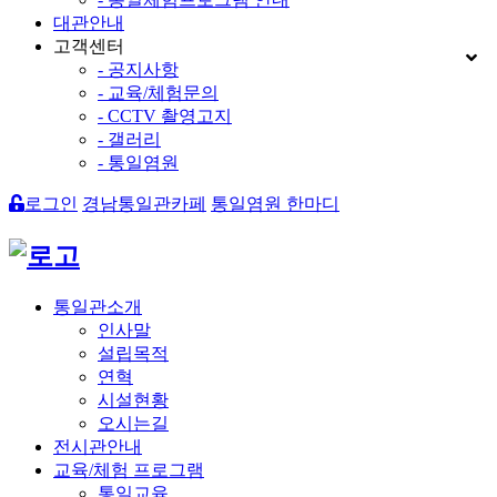
대관안내
고객센터
- 공지사항
- 교육/체험문의
- CCTV 촬영고지
- 갤러리
- 통일염원
로그인
경남통일관카페
통일염원 한마디
통일관소개
인사말
설립목적
연혁
시설현황
오시는길
전시관안내
교육/체험 프로그램
통일교육